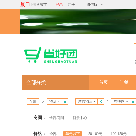
厦门
[
]
|
|
切换城市
登录
注册
微信版
全部分类
首页
订餐
全部
酒店
度假酒店
思明区
商圈：
全部商圈
新景中心
价格：
全部
50元以下
50-100元
100-150元