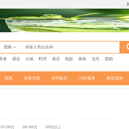
团购
美食
酒店
火锅
料理
酒店
电影
家政
洗车
团购
优惠
美食优惠
休闲娱乐
汽车服务
附近团购
150-200元
200-500元
500元以上