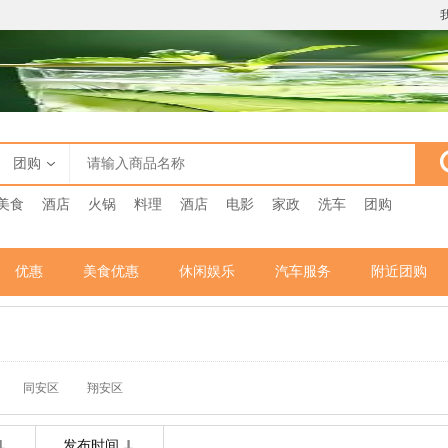
团购
美食
酒店
火锅
料理
酒店
电影
家政
洗车
团购
优惠
美食优惠
休闲娱乐
汽车服务
附近团购
同安区
翔安区
发布时间