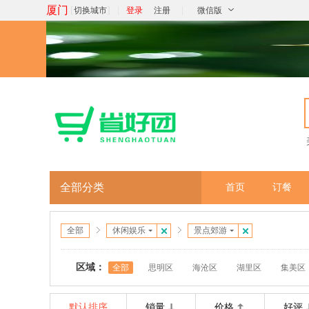
厦门
[
]
|
|
切换城市
登录
注册
微信版
全部分类
首页
订餐
全部
休闲娱乐
景点郊游
区域：
全部
思明区
海沧区
湖里区
集美区
默认排序
销量
价格
好评