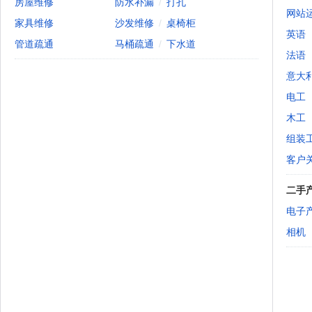
房屋维修
防水补漏
/
打孔
网站
家具维修
沙发维修
/
桌椅柜
英语
管道疏通
马桶疏通
/
下水道
法语
意大
电工
木工
组装
客户
二手
电子
相机