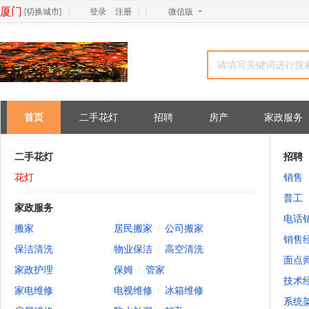
厦门
[
切换城市
]
|
登录
注册
|
微信版
首页
二手花灯
招聘
房产
家政服务
二手花灯
招聘
花灯
销售
普工
家政服务
电话
搬家
居民搬家
/
公司搬家
销售
保洁清洗
物业保洁
/
高空清洗
面点
家政护理
保姆
/
管家
技术
家电维修
电视维修
/
冰箱维修
系统