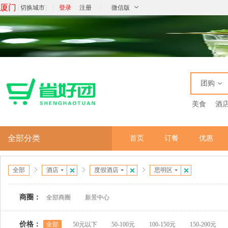
厦门
[
]
|
|
切换城市
登录
注册
微信版
团购
美食
酒
全部分类
首页
订餐
优惠
全部
酒店
度假酒店
思明区
商圈：
全部商圈
新景中心
价格：
全部
50元以下
50-100元
100-150元
150-200元