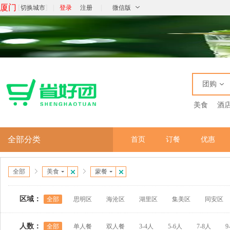
厦门
[
]
|
|
切换城市
登录
注册
微信版
团购
美食
酒
全部分类
首页
订餐
优惠
全部
美食
蒙餐
区域：
全部
思明区
海沧区
湖里区
集美区
同安区
人数：
全部
单人餐
双人餐
3-4人
5-6人
7-8人
9