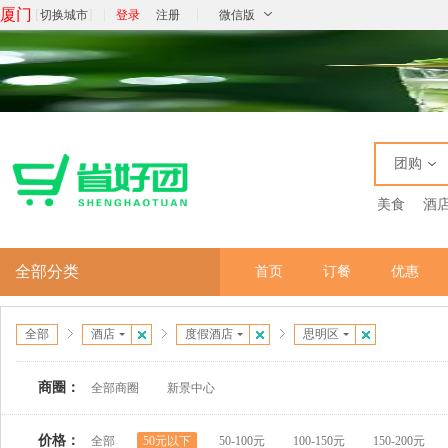
厦门
[
]
|
|
切换城市
登录
注册
微信版
团购
美食
酒
全部分类
首页
订餐
优惠
全部
酒店
度假酒店
思明区
商圈：
全部商圈
新景中心
价格：
全部
50元以下
50-100元
100-150元
150-200元