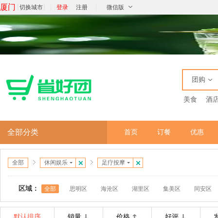
厦门
[
]
|
|
切换城市
登录
注册
微信版
团购
美食
酒
全部分类
首页
订餐
优惠
全部
休闲娱乐
足疗按摩
区域：
全部
思明区
海沧区
湖里区
集美区
同安区
默认排序
销量
价格
好评