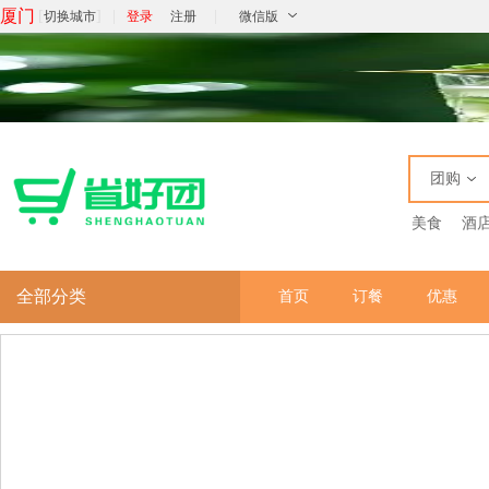
厦门
[
]
|
|
切换城市
登录
注册
微信版
团购
美食
酒
全部分类
首页
订餐
优惠