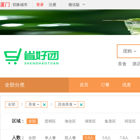
厦门
[
]
|
|
切换城市
登录
注册
微信版
团购
美食
酒
全部分类
首页
订餐
优惠
全部
美食
其他美食
区域：
全部
思明区
海沧区
湖里区
集美区
同安区
人数：
全部
单人餐
双人餐
3-4人
5-6人
7-8人
9