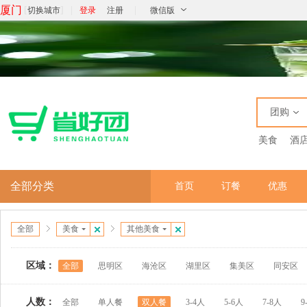
厦门
[
]
|
|
切换城市
登录
注册
微信版
团购
美食
酒
全部分类
首页
订餐
优惠
全部
美食
其他美食
区域：
全部
思明区
海沧区
湖里区
集美区
同安区
人数：
全部
单人餐
双人餐
3-4人
5-6人
7-8人
9