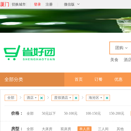
厦门
[
]
|
|
切换城市
登录
注册
微信版
团购
美食
酒
全部分类
首页
订餐
优惠
全部
酒店
度假酒店
海沧区
价格：
全部
50元以下
50-100元
100-150元
150-200元
房型：
全部
大床房
双床房
单人房
三人间
其他