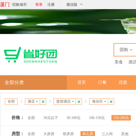
厦门
[
]
|
|
切换城市
登录
注册
微信版
团购
美食
酒
全部分类
首页
订餐
优惠
全部
酒店
度假酒店
海沧区
价格：
全部
50元以下
50-100元
100-150元
150-200元
房型：
全部
大床房
双床房
单人房
三人间
其他