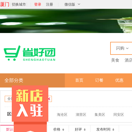
厦门
[
]
|
|
切换城市
登录
注册
微信版
闪购
美食
酒
全部分类
首页
订餐
优惠
全部
西式快餐
区域：
全部
思明区
海沧区
湖里区
集美区
同安区
默认排序
销量
价格
好评
发布时间