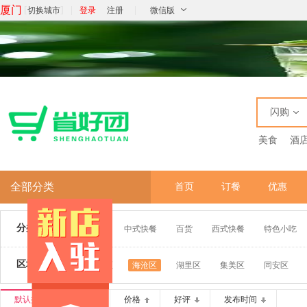
厦门
[
]
|
|
切换城市
登录
注册
微信版
闪购
美食
酒
全部分类
首页
订餐
优惠
分类：
全部
宠物
中式快餐
百货
西式快餐
特色小吃
区域：
全部
思明区
海沧区
湖里区
集美区
同安区
默认排序
销量
价格
好评
发布时间