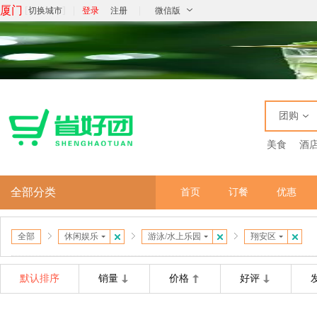
厦门
[
]
|
|
切换城市
登录
注册
微信版
团购
美食
酒
全部分类
首页
订餐
优惠
全部
休闲娱乐
游泳/水上乐园
翔安区
默认排序
销量
价格
好评