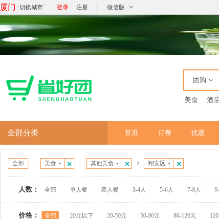
厦门
[
]
|
|
切换城市
登录
注册
微信版
团购
美食
酒
全部分类
首页
订餐
优惠
全部
美食
其他美食
翔安区
人数：
全部
单人餐
双人餐
3-4人
5-6人
7-8人
9
价格：
全部
20元以下
20-50元
50-80元
80-120元
12