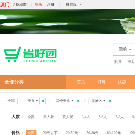
厦门
[
]
|
|
切换城市
登录
注册
微信版
团购
美食
酒
全部分类
首页
订餐
优惠
全部
美食
其他美食
海沧区
人数：
全部
单人餐
双人餐
3-4人
5-6人
7-8人
9
价格：
全部
20元以下
20-50元
50-80元
80-120元
12