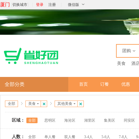
厦门
[
]
|
|
切换城市
登录
注册
微信版
团购
美食
酒
全部分类
首页
订餐
优惠
全部
美食
其他美食
区域：
全部
思明区
海沧区
湖里区
集美区
同安区
人数：
全部
单人餐
双人餐
3-4人
5-6人
7-8人
9