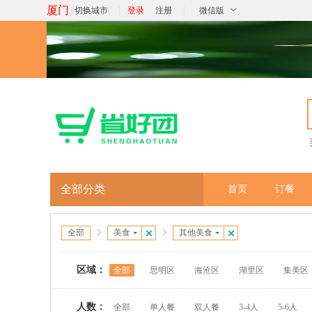
厦门
[
]
|
|
切换城市
登录
注册
微信版
全部分类
首页
订餐
全部
美食
其他美食
区域：
全部
思明区
海沧区
湖里区
集美区
人数：
全部
单人餐
双人餐
3-4人
5-6人