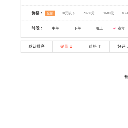
价格：
全部
20元以下
20-50元
50-80元
80-
时段：
中午
下午
晚上
夜宵
默认排序
销量
价格
好评