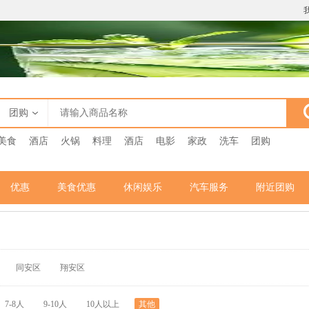
团购
美食
酒店
火锅
料理
酒店
电影
家政
洗车
团购
优惠
美食优惠
休闲娱乐
汽车服务
附近团购
同安区
翔安区
7-8人
9-10人
10人以上
其他