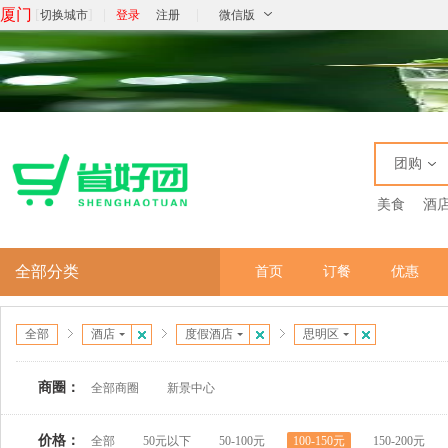
厦门
[
]
|
|
切换城市
登录
注册
微信版
团购
美食
酒
全部分类
首页
订餐
优惠
全部
酒店
度假酒店
思明区
商圈：
全部商圈
新景中心
价格：
全部
50元以下
50-100元
100-150元
150-200元