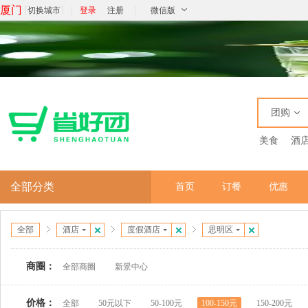
厦门
[
]
|
|
切换城市
登录
注册
微信版
团购
美食
酒
全部分类
首页
订餐
优惠
全部
酒店
度假酒店
思明区
商圈：
全部商圈
新景中心
价格：
全部
50元以下
50-100元
100-150元
150-200元