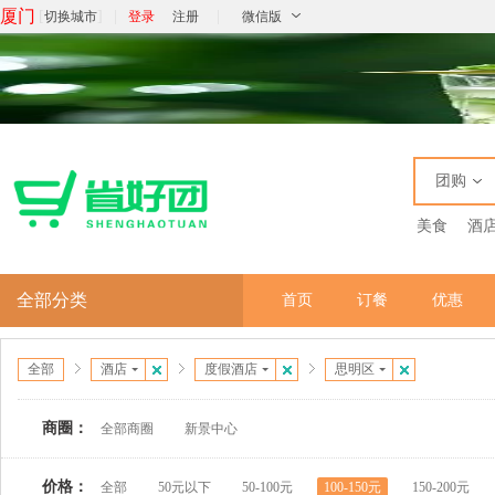
厦门
[
]
|
|
切换城市
登录
注册
微信版
团购
美食
酒
全部分类
首页
订餐
优惠
全部
酒店
度假酒店
思明区
商圈：
全部商圈
新景中心
价格：
全部
50元以下
50-100元
100-150元
150-200元