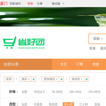
厦门
[
]
|
|
切换城市
登录
注册
微信版
团购
美食
酒
全部分类
首页
订餐
优惠
全部
酒店
度假酒店
海沧区
价格：
全部
50元以下
50-100元
100-150元
150-200元
房型：
全部
大床房
双床房
单人房
三人间
其他